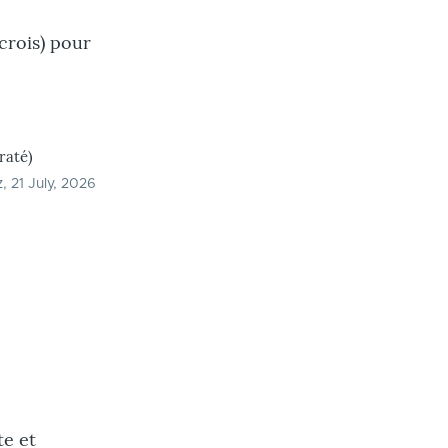
crois) pour
raté)
z
, 21 July, 2026
te et