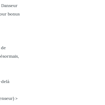
le Danseur
pour bonus
 de
désormais,
-delà
enseur) >