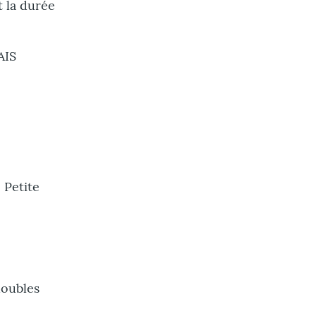
t la durée
AIS
 Petite
doubles