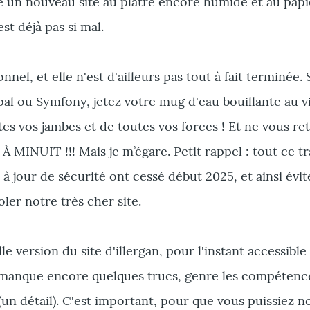
 un nouveau site au plâtre encore humide et au papi
st déjà pas si mal.
el, et elle n'est d'ailleurs pas tout à fait terminée. 
pal ou Symfony, jetez votre mug d'eau bouillante au v
es vos jambes et de toutes vos forces ! Et ne vous re
 MINUIT !!! Mais je m’égare. Petit rappel : tout ce tra
 à jour de sécurité ont cessé début 2025, et ainsi évit
oler notre très cher site.
e version du site d'illergan, pour l'instant accessible
l manque encore quelques trucs, genre les compétenc
 (un détail). C'est important, pour que vous puissiez n