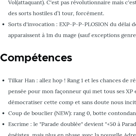
Vol(attaquant). C'est pas révolutionnaire mais c'e
des sorts hostiles d’1 tour, forcément.
Sorts d'invocation : EXP-P-P-PLOSION du délai de
apparaissent à 1m du mage (sauf exceptions genre 
Compétences
Tilkar Han : allez hop ! Rang 1 et les chances de r
pensée pour mon façonneur qui met tous ses XP en
démocratiser cette comp et sans doute nous incite
Coup de bouclier (NEW): rang 0, botte contondant
Escrime : le "Parade doublée" devient "+50 à Para
épéistes, mais plus en phase avec la nouvelle Adre