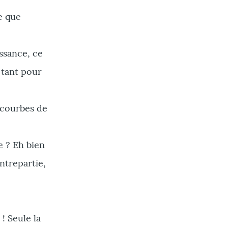
e que
issance, ce
, tant pour
s courbes de
te ? Eh bien
ontrepartie,
! Seule la