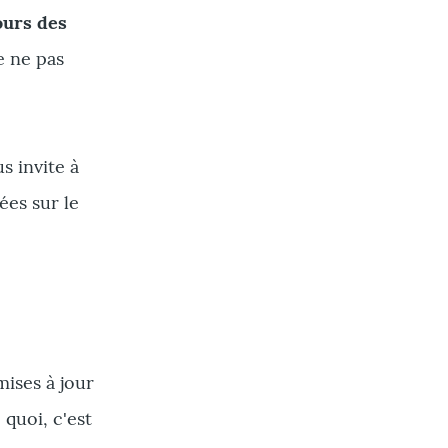
ours des
e ne pas
s invite à
ées sur le
mises à jour
 quoi, c'est