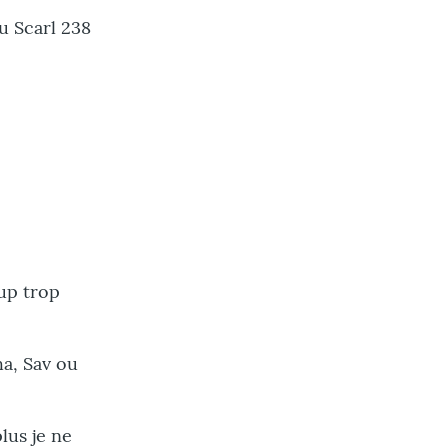
u Scarl 238
up trop
ha, Sav ou
lus je ne