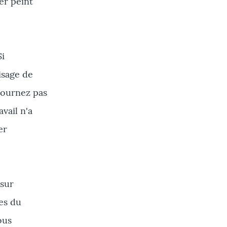
er peint
Si
isage de
tournez pas
vail n'a
er
 sur
es du
ous