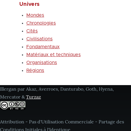
Univers
Mondes
Chronologies
Cités
Civilisations
Fondamentaux
Matériaux et techniques
Organisations
Régions
Illergan par Akaz, Averroes, Danturabo, Goth, Hyena,
Mercator &
Turzaz
Attribution - Pas d'Utilisation Commerciale - Partage des
Conditions Initiales à l'Identique