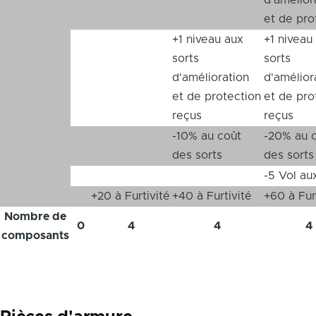
d'amélior
et de pro
+1 niveau aux
+1 niveau
sorts
sorts
d'amélioration
d'amélior
et de protection
et de pro
reçus
reçus
-10% au coût
-20% au 
des sorts
des sorts
-5 Vol au
+20 à Furtivité
+40 à Furtivité
+60 à Fur
Nombre de
0
4
4
4
composants