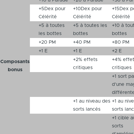
+10 à Parade
+20 à Parade
+30 à Pa
+5Dex pour
+10Dex pour
+15Dex p
Célérité
Célérité
Célérité
+5 à toutes
+5 à toutes les
+10 à tou
les bottes
bottes
bottes
+20 PM
+40 PM
+80 PM
+1 E
+1 E
+2 E
+2% effets
+4% effe
Composants
critiques
critiques
bonus
+1 sort pa
d'une ma
différent
+1 au niveau des
+1 au niv
sorts lancés
sorts lan
+1 cible 
sorts