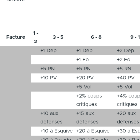
1 -
Facture
3 - 5
6 - 8
9 - 
2
+1 Dep
+1 Dep
+2 Dep
+1 Fo
+2 Fo
+5 RN
+5 RN
+5 RN
+10 PV
+20 PV
+40 PV
+5 Vol
+5 Vol
+2% coups
+4% coup
critiques
critiques
+10 aux
+15 aux
+20 aux
défenses
défenses
défenses
+10 à Esquive
+20 à Esquive
+30 à Es