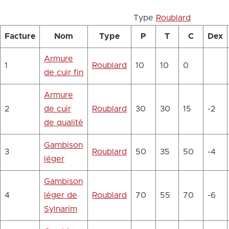
Type
Roublard
Facture
Nom
Type
P
T
C
Dex
Armure
1
Roublard
10
10
0
de cuir fin
Armure
2
de cuir
Roublard
30
30
15
-2
de qualité
Gambison
3
Roublard
50
35
50
-4
léger
Gambison
4
léger de
Roublard
70
55
70
-6
Sylnarim