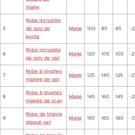
maille
Robe incrustée
5
de sels de
Mage
100
85
85
-2
pyrite
Robe incrustée
6
Mage
120
105
105
-2
de sels de varl
Robe à glyphes
7
Mage
125
140
125
-2
maillée de varl
Robe à glyphes
8
Mage
145
160
145
-2
maillée de scarl
Robe de tinayle
9
Mage
165
165
180
-3
plaqué varl