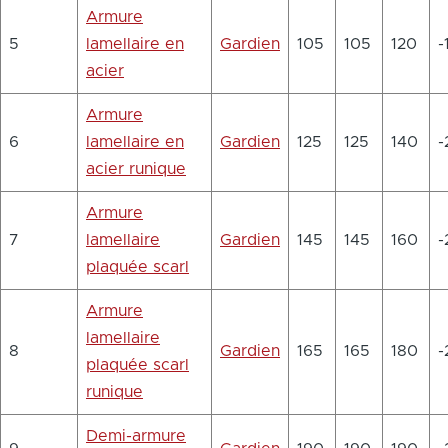
Armure
5
lamellaire en
Gardien
105
105
120
-
acier
Armure
6
lamellaire en
Gardien
125
125
140
-
acier runique
Armure
7
lamellaire
Gardien
145
145
160
-
plaquée scarl
Armure
lamellaire
8
Gardien
165
165
180
-
plaquée scarl
runique
Demi-armure