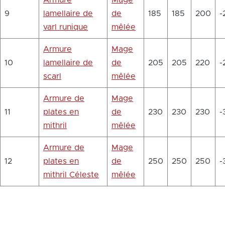
Armure
Mage
9
lamellaire de
de
185
185
200
-
varl runique
mêlée
Armure
Mage
10
lamellaire de
de
205
205
220
-
scarl
mêlée
Armure de
Mage
11
plates en
de
230
230
230
-
mithril
mêlée
Armure de
Mage
12
plates en
de
250
250
250
-
mithril Céleste
mêlée