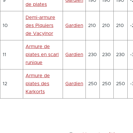
9
Gardien
190
190
190
-
de plates
Demi-armure
10
des Piquiers
Gardien
210
210
210
-
de Vacylnor
Armure de
11
plates en scarl
Gardien
230
230
230
-
runique
Armure de
12
plates des
Gardien
250
250
250
-
Karkorts