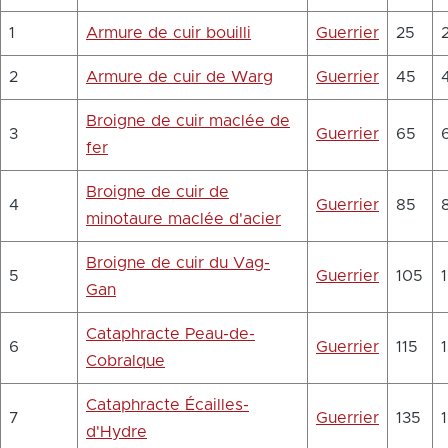
1
Armure de cuir bouilli
Guerrier
25
2
Armure de cuir de Warg
Guerrier
45
Broigne de cuir maclée de
3
Guerrier
65
fer
Broigne de cuir de
4
Guerrier
85
minotaure maclée d'acier
Broigne de cuir du Vag-
5
Guerrier
105
Gan
Cataphracte Peau-de-
6
Guerrier
115
Cobralque
Cataphracte Écailles-
7
Guerrier
135
d'Hydre