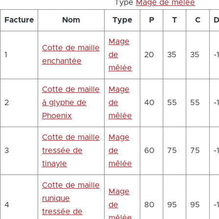
Type
Mage de mêlée
Facture
Nom
Type
P
T
C
D
Mage
Cotte de maille
1
de
20
35
35
-
enchantée
mêlée
Cotte de maille
Mage
2
à glyphe de
de
40
55
55
-
Phoenix
mêlée
Cotte de maille
Mage
3
tressée de
de
60
75
75
-
tinayle
mêlée
Cotte de maille
Mage
runique
4
de
80
95
95
-
tressée de
mêlée