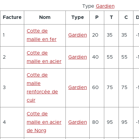
Type
Gardien
Facture
Nom
Type
P
T
C
D
Cotte de
1
Gardien
20
35
35
-
maille en fer
Cotte de
2
Gardien
40
55
55
-
maille en acier
Cotte de
maille
3
Gardien
60
75
75
-
renforcée de
cuir
Cotte de
4
maille en acier
Gardien
80
95
95
-
de Norg