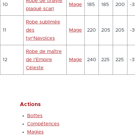
Robe de tinayle
10
Mage
185
185
200
-3
plaqué scarl
Robe sublimée
11
des
Mage
220
205
205
-3
tyr'Navoïces
Robe de maître
12
de l'Empire
Mage
240
225
225
-3
Céleste
Actions
Bottes
Compétences
Magies