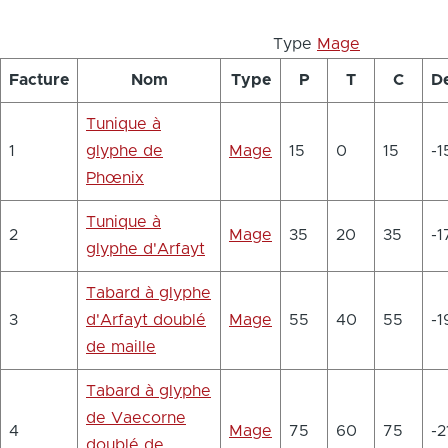
Type
Mage
Facture
Nom
Type
P
T
C
D
Tunique à
1
glyphe de
Mage
15
0
15
-1
Phœnix
Tunique à
2
Mage
35
20
35
-1
glyphe d'Arfayt
Tabard à glyphe
3
d'Arfayt doublé
Mage
55
40
55
-1
de maille
Tabard à glyphe
de Vaecorne
4
Mage
75
60
75
-2
doublé de