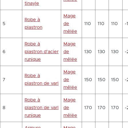
tinayle
Mage
Robe à
5
de
110
110
110
-
plastron
mêlée
Robe à
Mage
6
plastron d'acier
de
130
130
130
-
runique
mêlée
Mage
Robe à
7
de
150
150
150
-
plastron de varl
mêlée
Robe à
Mage
8
plastron de varl
de
170
170
170
-
runique
mêlée