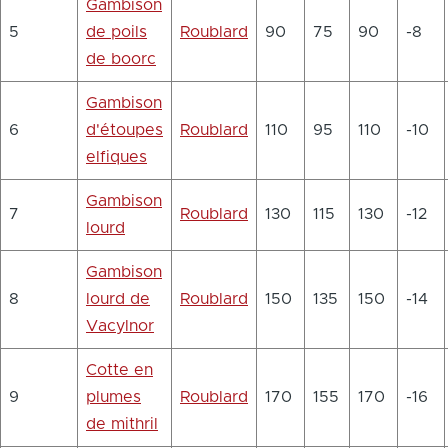
Gambison
5
de poils
Roublard
90
75
90
-8
de boorc
Gambison
6
d'étoupes
Roublard
110
95
110
-10
elfiques
Gambison
7
Roublard
130
115
130
-12
lourd
Gambison
8
lourd de
Roublard
150
135
150
-14
Vacylnor
Cotte en
9
plumes
Roublard
170
155
170
-16
de mithril