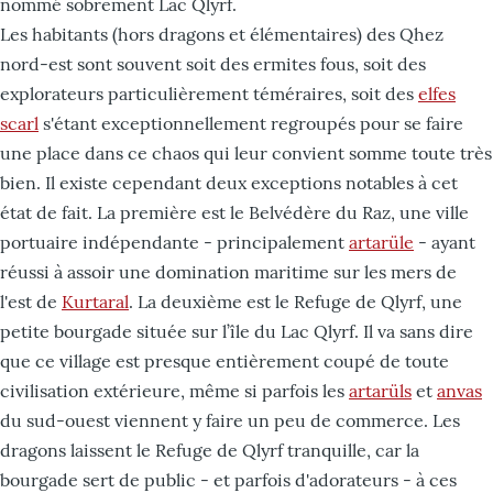
nommé sobrement Lac Qlyrf.
Les habitants (hors dragons et élémentaires) des Qhez
nord-est sont souvent soit des ermites fous, soit des
explorateurs particulièrement téméraires, soit des
elfes
scarl
s'étant exceptionnellement regroupés pour se faire
une place dans ce chaos qui leur convient somme toute très
bien. Il existe cependant deux exceptions notables à cet
état de fait. La première est le Belvédère du Raz, une ville
portuaire indépendante - principalement
artarüle
- ayant
réussi à assoir une domination maritime sur les mers de
l'est de
Kurtaral
. La deuxième est le Refuge de Qlyrf, une
petite bourgade située sur l’île du Lac Qlyrf. Il va sans dire
que ce village est presque entièrement coupé de toute
civilisation extérieure, même si parfois les
artarüls
et
anvas
du sud-ouest viennent y faire un peu de commerce. Les
dragons laissent le Refuge de Qlyrf tranquille, car la
bourgade sert de public - et parfois d'adorateurs - à ces