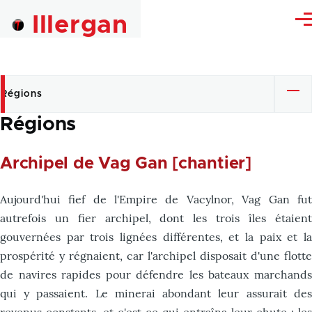
Skip to main content
Illergan
Me
Régions
Primary
Régions
tabs
Archipel de Vag Gan [chantier]
Aujourd'hui fief de l'Empire de Vacylnor, Vag Gan fut
autrefois un fier archipel, dont les trois îles étaient
gouvernées par trois lignées différentes, et la paix et la
prospérité y régnaient, car l'archipel disposait d'une flotte
de navires rapides pour défendre les bateaux marchands
qui y passaient. Le minerai abondant leur assurait des
revenus constants, et c'est ce qui entraîna leur chute : les