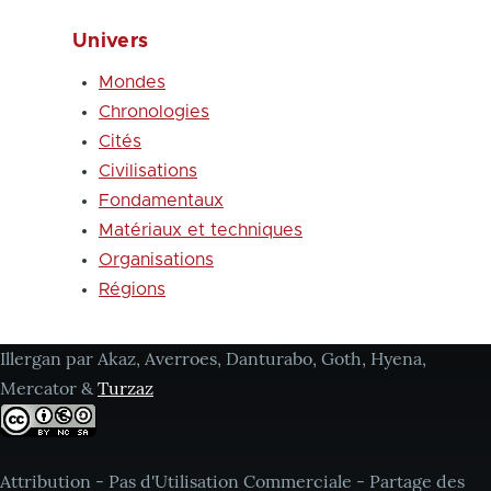
Univers
Mondes
Chronologies
Cités
Civilisations
Fondamentaux
Matériaux et techniques
Organisations
Régions
Illergan par Akaz, Averroes, Danturabo, Goth, Hyena,
Mercator &
Turzaz
Attribution - Pas d'Utilisation Commerciale - Partage des