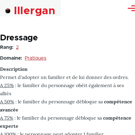
Skip to main content
Illergan
Me
Dressage
Rang
2
Domaine
Pratiques
Description
Permet d'adopter un familier et de lui donner des ordres.
A 25%
: le familier du personnage obéit également à ses
alliés
A 50%
: le familier du personnage débloque sa
compétence
avancée
A 75%
: le familier du personnage débloque sa
compétence
experte
A 100%
: le personnage peut adopter 1 familier