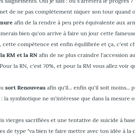
s saignements. Oui je sais : où s'arrêtera le progrès ?
et de ne pas complètement niquer son tour quand on 
rmure
afin de la rendre à peu près équivalente aux a
aimerais bien qu'on arrive à faire un jour cette fam
cette compétence est enfin équilibrée et ça, c'est c
 la RM et la RN
afin de ne plus craindre l'accession 
Pour la RN, c'est 70%, et pour la RM vous allez voir qu
 du
sort Renouveau
afin qu'il... enfin qu'il soit moins...
e : la symbiotique ne m'intéresse que dans la mesure o
is vierges sacrifiées et une tentative de suicide à ba
tes de type "va bien te faire mettre avec ton idée à l