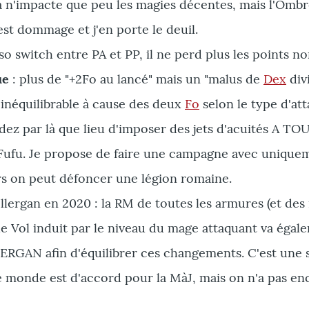
a n'impacte que peu les magies décentes, mais l'Ombre
est dommage et j'en porte le deuil.
o switch entre PA et PP, il ne perd plus les points non
ue
: plus de "+2Fo au lancé" mais un "malus de
Dex
divi
t inéquilibrable à cause des deux
Fo
selon le type d'att
ndez par là que lieu d'imposer des jets d'acuités 
Fufu. Je propose de faire une campagne avec uniquem
rs on peut défoncer une légion romaine.
llergan en 2020 : la RM de toutes les armures (et des 
Vol induit par le niveau du mage attaquant va égalemen
N afin d'équilibrer ces changements. C'est une simp
le monde est d'accord pour la MàJ, mais on n'a pas en