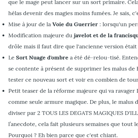
que le mage peut lancer sur un sort primaire. Cel
hélas devenir des magies moins fumées. Je sais, c'
Mise à jour de la
Voie du Guerrier
: lorsqu'un pers
Modification majeure du
javelot et de la francisq
drôle mais il faut dire que l'ancienne version étai
Le
Sort Nuage d'ombre
a été dé-relou-tisé. Ente
se contente à présent de supprimer les malus de 
tester ce nouveau sort et voir en combien de tou
Petit teaser de la réforme majeure qui va ravager I
comme seule armure magique. De plus, le malus de 
diviser par 2 TOUS LES DEGATS MAGIQUES D'ILLERGA
l’anecdote, cela fait plusieurs semaines que tout 
Pourquoi ? Eh bien parce que c'est chiant.