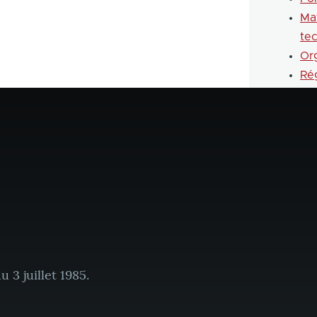
Ma
te
Or
Ré
 3 juillet 1985.