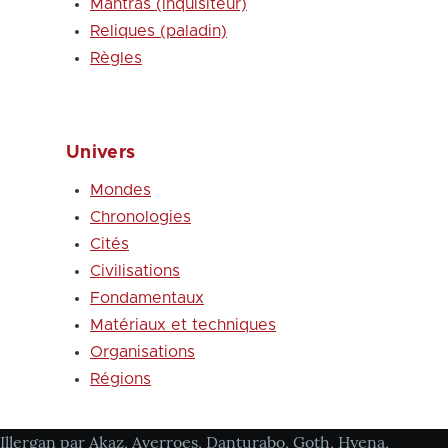
Mantras (inquisiteur)
Reliques (paladin)
Règles
Univers
Mondes
Chronologies
Cités
Civilisations
Fondamentaux
Matériaux et techniques
Organisations
Régions
Illergan par Akaz, Averroes, Danturabo, Goth, Hyena,