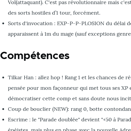
Vol(attaquant). C'est pas révolutionnaire mais c'e
des sorts hostiles d’1 tour, forcément.
Sorts d'invocation : EXP-P-P-PLOSION du délai de
apparaissent à 1m du mage (sauf exceptions genre 
Compétences
Tilkar Han : allez hop ! Rang 1 et les chances de r
pensée pour mon façonneur qui met tous ses XP en
démocratiser cette comp et sans doute nous incite
Coup de bouclier (NEW): rang 0, botte contondant
Escrime : le "Parade doublée" devient "+50 à Para
épéistes, mais plus en phase avec la nouvelle Adre