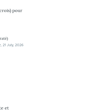
crois) pour
raté)
z
, 21 July, 2026
te et