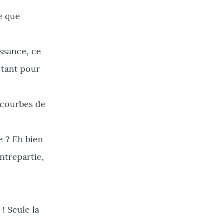
e que
issance, ce
, tant pour
s courbes de
te ? Eh bien
ontrepartie,
! Seule la