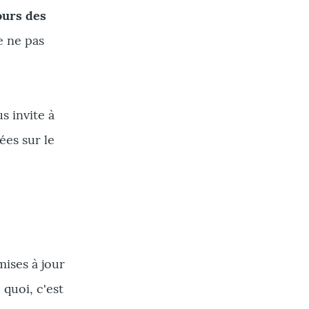
ours des
e ne pas
s invite à
ées sur le
mises à jour
 quoi, c'est