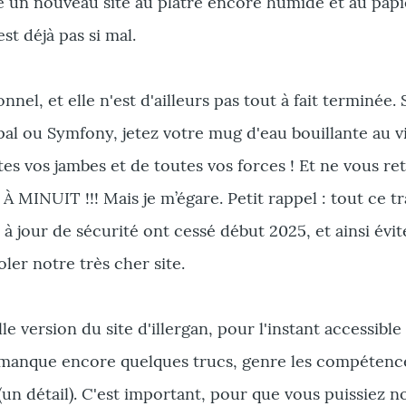
 un nouveau site au plâtre encore humide et au papi
st déjà pas si mal.
el, et elle n'est d'ailleurs pas tout à fait terminée. 
pal ou Symfony, jetez votre mug d'eau bouillante au v
es vos jambes et de toutes vos forces ! Et ne vous re
 MINUIT !!! Mais je m’égare. Petit rappel : tout ce tra
 à jour de sécurité ont cessé début 2025, et ainsi évit
oler notre très cher site.
e version du site d'illergan, pour l'instant accessible
l manque encore quelques trucs, genre les compétenc
 (un détail). C'est important, pour que vous puissiez n