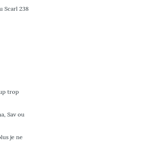
u Scarl 238
up trop
ha, Sav ou
lus je ne