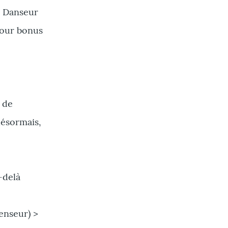
le Danseur
pour bonus
 de
désormais,
-delà
enseur) >