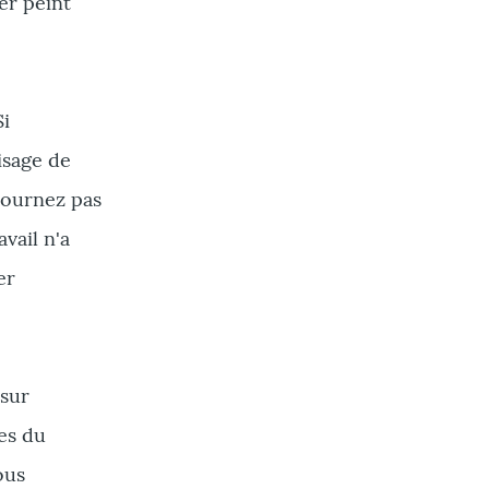
er peint
Si
isage de
tournez pas
vail n'a
er
 sur
es du
ous