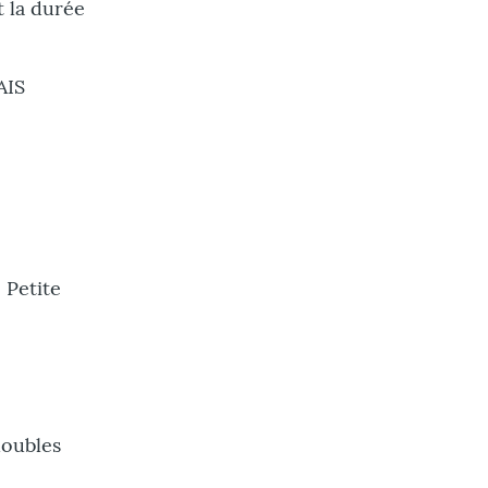
t la durée
AIS
 Petite
doubles